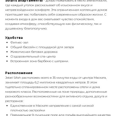
Solaris апартаменты
- добро пожаловать в место элегантности,
где каждый уголок рассказывает об изысканном вкусе и
непревзойденном комфорте. Эта ограниченная коллекция домов
приглашает вас побаловать себя современным образом жизни. С
момента входа в дом вас охватывает чувство спокойствия,
создавая атмосферу, способствующую как физическому, так и
душевному благополучию.
Удобства
Фитнес-зал
Общий бассейн с площадкой для загара
Живописная беговая дорожка
Оздоровительный спа-центр
Встроенная зона барбекю с шатрами.
Расположение
Jebel Sifah расположен всего в 35 минутах езды от центра Маската,
занимает площадь 6,2 миллиона квадратных метров. В этом
тщательно спланированном месте расположены отели и дома
мирового класса. Расположенные на лоне природы, дополненные
разнообразными возможностями для активного отдыха, досуга и
ресторанов:
Единственное в Маскате направление с самой низкой
плотностью застройки
Премиальное 9-луночное поле для гольфа высочайшего качества