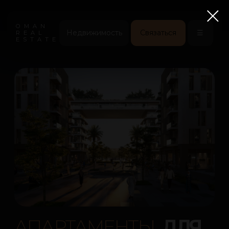
OMAN
Недвижимость
Связаться
☰
REAL
ESTATE
АПАРТАМЕН
|
ДЛЯ
ИНВЕСТИЦИЙ,
ЖИЗНИ И ОТДЫХА В
ОМАНЕ
Только проверенные
Смотреть проекты