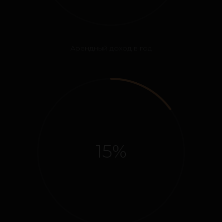
Арендный доход в год
15%
3 цели
— достигните их с недвижимостью в Омане
Получить подборку обьектов
✓
Пассивный доход
✓
Сохранение капитала
✓
Отдых и жизнь