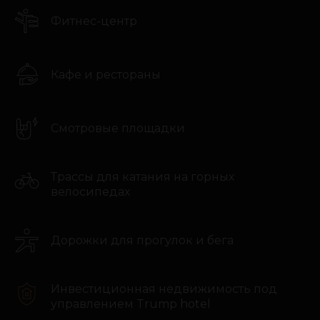
Глубокая экспертиза и постоянное
Фитнес-центр
присутствие на рынке Омана
Личный формат работы: без
давления, суеты и навязчивости
Кафе и рестораны
Проверенные цифры: доходность,
сроки, платежи — без сюрпризов
Уверенность в выборе: вы точно
понимаете, что покупаете и
Смотровые площадки
зачем
TG
YOUTUBE
Трассы для катания на горных
велосипедах
INST
Дорожки для прогулок и бега
Инвестиционная недвижимость под
СМОТРИТЕ НАШ
управлением Trump hotel
TELEGRAM
КАНАЛ