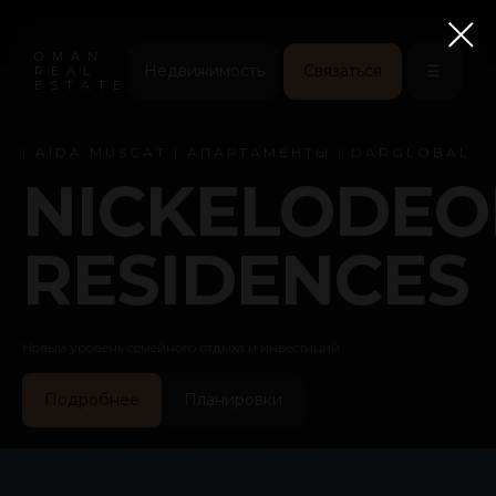
OMAN
Недвижимость
Связаться
☰
REAL
ESTATE
|
AIDA MUSCAT
|
АПАРТАМЕНТЫ
|
DARGLOBAL
NICKELODE
RESIDENCES
Новый уровень семейного отдыха и инвестиций
Подробнее
Планировки