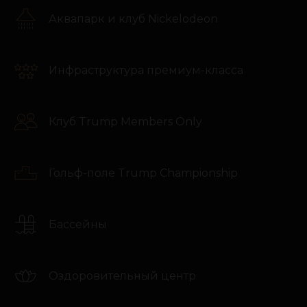
от надёжных застройщиков. Наши клиенты уверены в
инвестициях, которые они делают.
Аквапарк и клуб Nickelodeon
Инфраструктура премиум-класса
Клуб Trump Members Only
Гольф-поле Trump Championship
5+ ЛЕТ
USD 15+ МЛН
опыт команды
объём сделок за 24-25 гг
50+ КЛИЕНТОВ
Бассейны
купили мечту и выгодно
инвестировали
ПОЧЕМУ НАС
Оздоровительный центр
ВЫБИРАЮТ