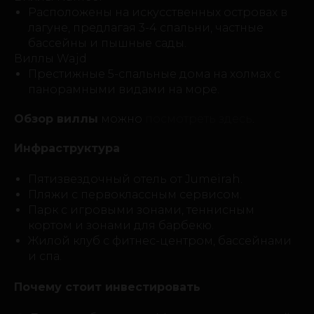
Расположены на искусственных островах в
лагуне, предлагая 3-4 спальни, частные
бассейны и пышные сады.
Виллы Wajd
Престижные 5-спальные дома на холмах с
панорамными видами на море.
Обзор виллы
можно
посмотреть здесь
.
Инфраструктура
Пятизвездочный отель от Jumeirah.
Пляжи с первоклассным сервисом.
Парк с игровыми зонами, теннисным
кортом и зонами для барбекю.
Жилой клуб с фитнес-центром, бассейнами
и спа.
Почему стоит инвестировать